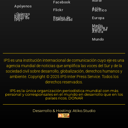
Norte
Facebook
Apóyenos
Asia-
Flickr
Pacífico
¿Quieres
publicar
Reglas de
notas de
Europa
comunidad
IPS?
Medio
Oriente y
Norte de
África
Mundo
IPS es una institución internacional de comunicación cuyo eje es una
agencia mundial de noticias que amplifica las voces del Sur y de la
sociedad civil sobre desarrollo, globalización, derechos humanos y
ambiente. Copyright © 2025 IPS-Inter Press Service. Todos los
derechos reservados.
IPS es la única organización periodística mundial con más
personal y corresponsales en el mundo en desarrollo que en los
países ricos. DONAR
Desarrollo & Hosting: Atiko.Studio