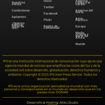
Inicio
América
Nuestros
Latina y el
socios
Caribe
Twitter
Contáctenos
América del
Norte
Facebook
Apóyenos
Asia-
Flickr
Pacífico
¿Quieres
publicar
Reglas de
notas de
Europa
comunidad
IPS?
Medio
Oriente y
Norte de
África
Mundo
IPS es una institución internacional de comunicación cuyo eje es una
agencia mundial de noticias que amplifica las voces del Sur y de la
sociedad civil sobre desarrollo, globalización, derechos humanos y
ambiente. Copyright © 2025 IPS-Inter Press Service. Todos los
derechos reservados.
IPS es la única organización periodística mundial con más
personal y corresponsales en el mundo en desarrollo que en los
países ricos. DONAR
Desarrollo & Hosting: Atiko.Studio