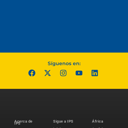
Síguenos en:
Acerca de
Sigue a IPS
África
IPS