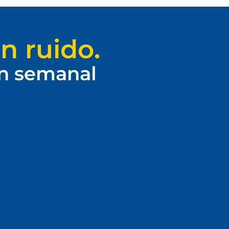
n ruido.
ín semanal