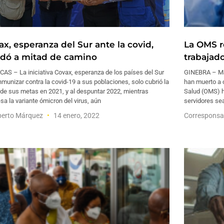
ax, esperanza del Sur ante la covid,
La OMS r
dó a mitad de camino
trabajado
AS – La iniciativa Covax, esperanza de los países del Sur
GINEBRA – Más
nmunizar contra la covid-19 a sus poblaciones, solo cubrió la
han muerto a c
de sus metas en 2021, y al despuntar 2022, mientras
Salud (OMS) h
sa la variante ómicron del virus, aún
servidores s
erto Márquez
14 enero, 2022
Corresponsa