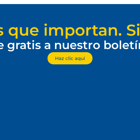
s que importan. Si
e gratis a nuestro bolet
Haz clic aquí