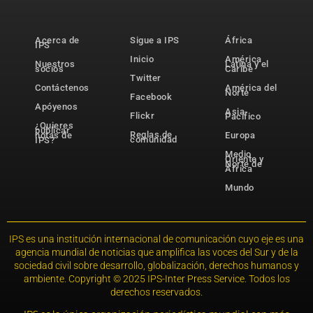
Acerca de
Sigue a IPS
África
IPS
Inicio
América
Nuestros
Latina y el
socios
Caribe
Twitter
Contáctenos
América del
Norte
Facebook
Apóyenos
Asia-
Flickr
Pacífico
¿Quieres
publicar
Reglas de
notas de
Europa
comunidad
IPS?
Medio
Oriente y
Norte de
África
Mundo
IPS es una institución internacional de comunicación cuyo eje es una
agencia mundial de noticias que amplifica las voces del Sur y de la
sociedad civil sobre desarrollo, globalización, derechos humanos y
ambiente. Copyright © 2025 IPS-Inter Press Service. Todos los
derechos reservados.