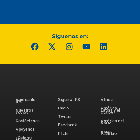
Síguenos en:
Acerca de
Sigue a IPS
África
IPS
Inicio
América
Nuestros
Latina y el
socios
Caribe
Twitter
Contáctenos
América del
Norte
Facebook
Apóyenos
Asia-
Flickr
Pacífico
¿Quieres
publicar