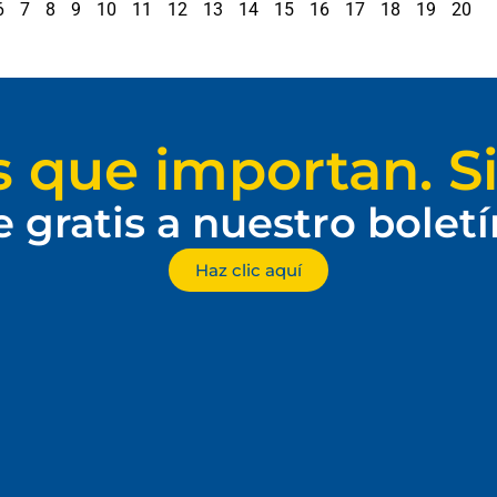
6
7
8
9
10
11
12
13
14
15
16
17
18
19
20
s que importan. Si
e gratis a nuestro bolet
Haz clic aquí