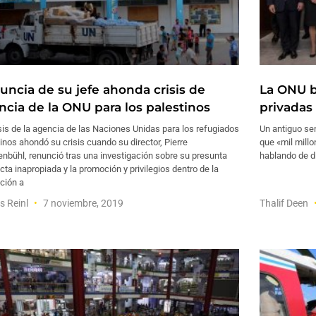
uncia de su jefe ahonda crisis de
La ONU b
ncia de la ONU para los palestinos
privadas 
sis de la agencia de las Naciones Unidas para los refugiados
Un antiguo se
inos ahondó su crisis cuando su director, Pierre
que «mil millo
nbühl, renunció tras una investigación sobre su presunta
hablando de di
ta inapropiada y la promoción y privilegios dentro de la
ución a
s Reinl
7 noviembre, 2019
Thalif Deen