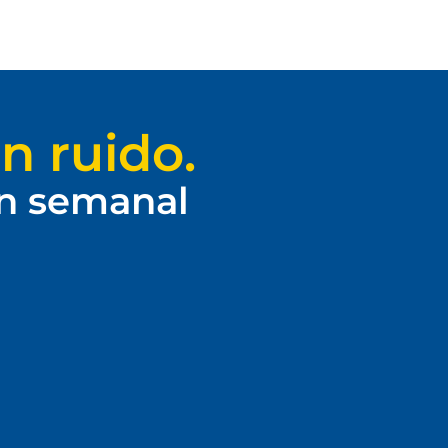
n ruido.
ín semanal