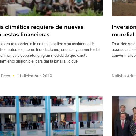
sis climática requiere de nuevas
Inversión
puestas financieras
mundial 
to para responder a la crisis climática y su avalancha de
En África solo
tres naturales, como inundaciones, sequías y aumento del
acceso a la el
del mar, va a depender en gran medida de que exista
convertir al c
iamiento disponible para dar la batalla, lo que
f Deen
11 diciembre, 2019
Nalisha Ad