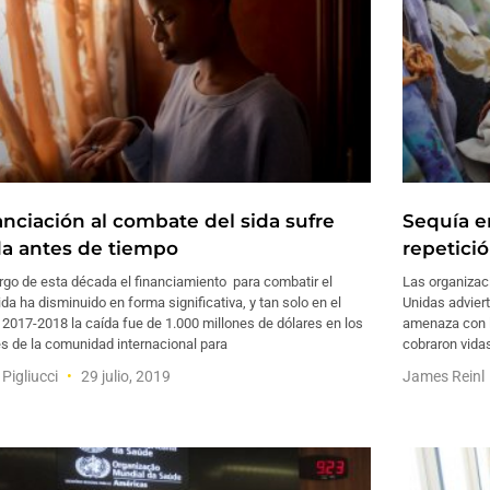
anciación al combate del sida sufre
Sequía e
da antes de tiempo
repetici
argo de esta década el financiamiento para combatir el
Las organizac
da ha disminuido en forma significativa, y tan solo en el
Unidas adviert
 2017-2018 la caída fue de 1.000 millones de dólares en los
amenaza con la
s de la comunidad internacional para
cobraron vida
 Pigliucci
29 julio, 2019
James Reinl