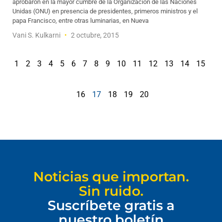
aprobaron en la mayor cumbre de la Organización de las Naciones
Unidas (ONU) en presencia de presidentes, primeros ministros y el
papa Francisco, entre otras luminarias, en Nueva
Vani S. Kulkarni
2 octubre, 2015
1
2
3
4
5
6
7
8
9
10
11
12
13
14
15
16
17
18
19
20
Noticias que importan.
Sin ruido.
Suscríbete gratis a
nuestro boletín