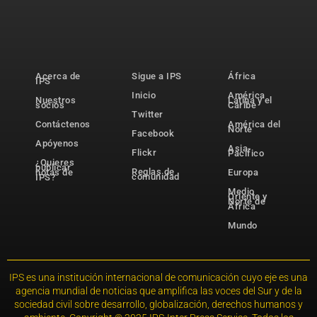
Acerca de
Sigue a IPS
África
IPS
Inicio
América
Nuestros
Latina y el
socios
Caribe
Twitter
Contáctenos
América del
Norte
Facebook
Apóyenos
Asia-
Flickr
Pacífico
¿Quieres
publicar
Reglas de
notas de
Europa
comunidad
IPS?
Medio
Oriente y
Norte de
África
Mundo
IPS es una institución internacional de comunicación cuyo eje es una
agencia mundial de noticias que amplifica las voces del Sur y de la
sociedad civil sobre desarrollo, globalización, derechos humanos y