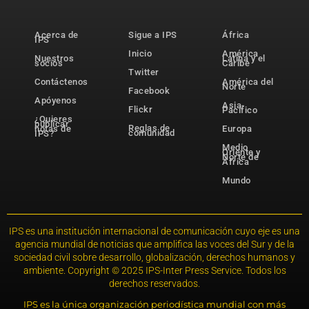
Acerca de
Sigue a IPS
África
IPS
Inicio
América
Nuestros
Latina y el
socios
Caribe
Twitter
Contáctenos
América del
Norte
Facebook
Apóyenos
Asia-
Flickr
Pacífico
¿Quieres
publicar
Reglas de
notas de
Europa
comunidad
IPS?
Medio
Oriente y
Norte de
África
Mundo
IPS es una institución internacional de comunicación cuyo eje es una
agencia mundial de noticias que amplifica las voces del Sur y de la
sociedad civil sobre desarrollo, globalización, derechos humanos y
ambiente. Copyright © 2025 IPS-Inter Press Service. Todos los
derechos reservados.
IPS es la única organización periodística mundial con más