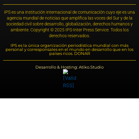
IPS es una institución internacional de comunicación cuyo eje es una
agencia mundial de noticias que amplifica las voces del Sur y de la
sociedad civil sobre desarrollo, globalización, derechos humanos y
ambiente. Copyright © 2025 IPS-Inter Press Service. Todos los
derechos reservados.
IPS es la única organización periodística mundial con más
personal y corresponsales en el mundo en desarrollo que en los
países ricos. DONAR
Desarrollo & Hosting: Atiko.Studio