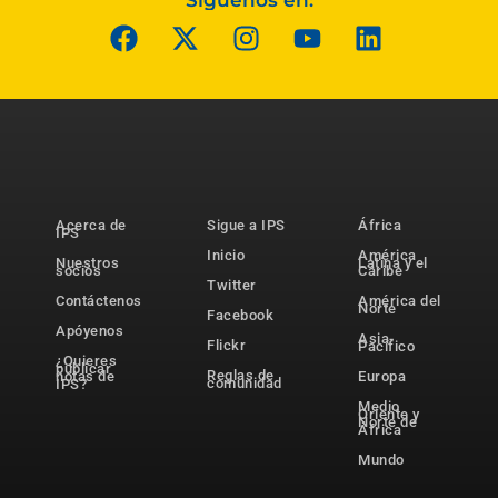
Síguenos en:
Acerca de
Sigue a IPS
África
IPS
Inicio
América
Nuestros
Latina y el
socios
Caribe
Twitter
Contáctenos
América del
Norte
Facebook
Apóyenos
Asia-
Flickr
Pacífico
¿Quieres
publicar
Reglas de
notas de
Europa
comunidad
IPS?
Medio
Oriente y
Norte de
África
Mundo