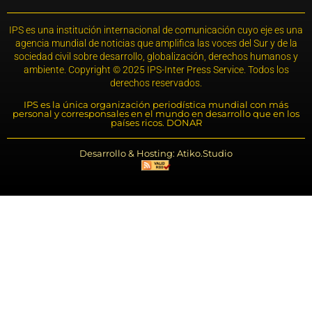
IPS es una institución internacional de comunicación cuyo eje es una
agencia mundial de noticias que amplifica las voces del Sur y de la
sociedad civil sobre desarrollo, globalización, derechos humanos y
ambiente. Copyright © 2025 IPS-Inter Press Service. Todos los
derechos reservados.
IPS es la única organización periodística mundial con más
personal y corresponsales en el mundo en desarrollo que en los
países ricos. DONAR
Desarrollo & Hosting: Atiko.Studio