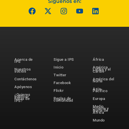
Síguenos en:
Acerca de
Sigue a IPS
África
IPS
Inicio
América
Nuestros
Latina y el
socios
Caribe
Twitter
Contáctenos
América del
Norte
Facebook
Apóyenos
Asia-
Flickr
Pacífico
¿Quieres
publicar
Reglas de
notas de
Europa
comunidad
IPS?
Medio
Oriente y
Norte de
África
Mundo