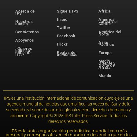
Acerca de
Sigue a IPS
África
IPS
Inicio
América
Nuestros
Latina y el
socios
Caribe
Twitter
Contáctenos
América del
Norte
Facebook
Apóyenos
Asia-
Flickr
Pacífico
¿Quieres
publicar
Reglas de
notas de
Europa
comunidad
IPS?
Medio
Oriente y
Norte de
África
Mundo
IPS es una institución internacional de comunicación cuyo eje es una
agencia mundial de noticias que amplifica las voces del Sur y de la
sociedad civil sobre desarrollo, globalización, derechos humanos y
ambiente. Copyright © 2025 IPS-Inter Press Service. Todos los
derechos reservados.
IPS es la única organización periodística mundial con más
personal y corresponsales en el mundo en desarrollo que en los