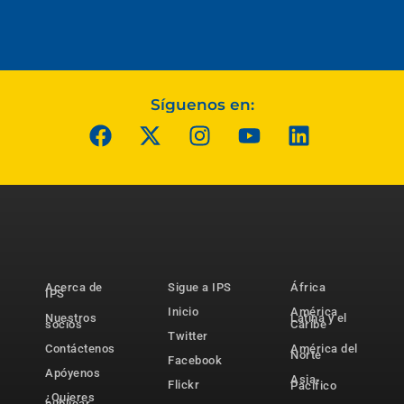
Síguenos en:
Acerca de
Sigue a IPS
África
IPS
Inicio
América
Nuestros
Latina y el
socios
Caribe
Twitter
Contáctenos
América del
Norte
Facebook
Apóyenos
Asia-
Flickr
Pacífico
¿Quieres
publicar