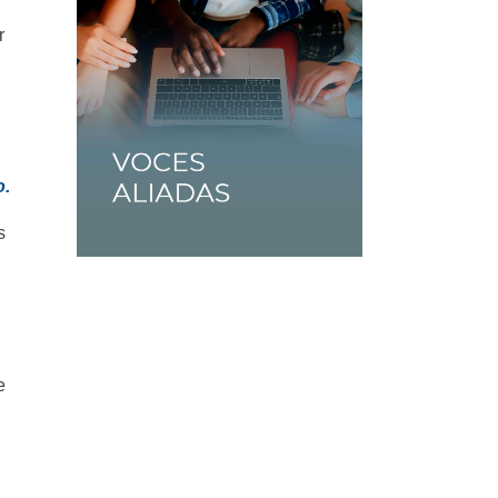
r
o.
s
e