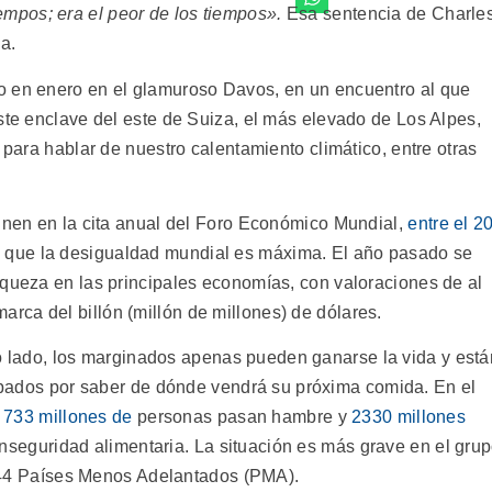
iempos; era el peor de los tiempos».
Esa sentencia de Charle
a.
o en enero en el glamuroso Davos, en un encuentro al que
ste enclave del este de Suiza, el más elevado de Los Alpes,
 para hablar de nuestro calentamiento climático, entre otras
eúnen en la cita anual del Foro Económico Mundial,
entre el 2
l que la desigualdad mundial es máxima. El año pasado se
iqueza en las principales economías, con valoraciones de al
ca del billón (millón de millones) de dólares.
o lado, los marginados apenas pueden ganarse la vida y está
ados por saber de dónde vendrá su próxima comida. En el
,
733 millones de
personas pasan hambre y
2330 millones
inseguridad alimentaria. La situación es más grave en el gru
 44 Países Menos Adelantados (PMA).