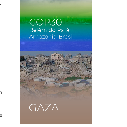
s
0
n
po