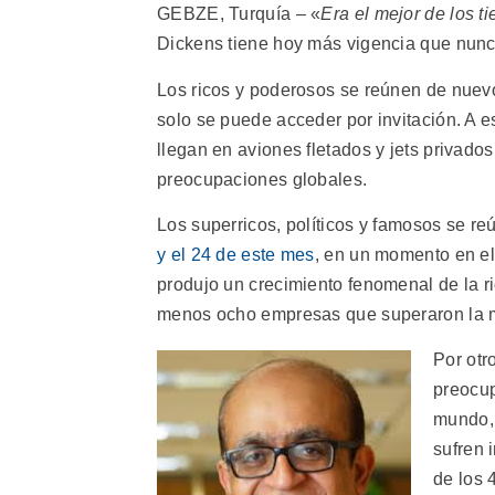
GEBZE, Turquía – «
Era el mejor de los t
Dickens tiene hoy más vigencia que nunc
Los ricos y poderosos se reúnen de nuev
solo se puede acceder por invitación. A e
llegan en aviones fletados y jets privados
preocupaciones globales.
Los superricos, políticos y famosos se r
y el 24 de este mes
, en un momento en e
produjo un crecimiento fenomenal de la r
menos ocho empresas que superaron la mar
Por otr
preocup
mundo
sufren 
de los