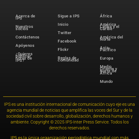
Acerca de
Sigue a IPS
África
IPS
Inicio
América
Nuestros
Latina y el
socios
Caribe
Twitter
Contáctenos
América del
Norte
Facebook
Apóyenos
Asia-
Flickr
Pacífico
¿Quieres
publicar
Reglas de
notas de
Europa
comunidad
IPS?
Medio
Oriente y
Norte de
África
Mundo
IPS es una institución internacional de comunicación cuyo eje es una
agencia mundial de noticias que amplifica las voces del Sur y de la
sociedad civil sobre desarrollo, globalización, derechos humanos y
ambiente. Copyright © 2025 IPS-Inter Press Service. Todos los
derechos reservados.
IPS es la única organización periodística mundial con más