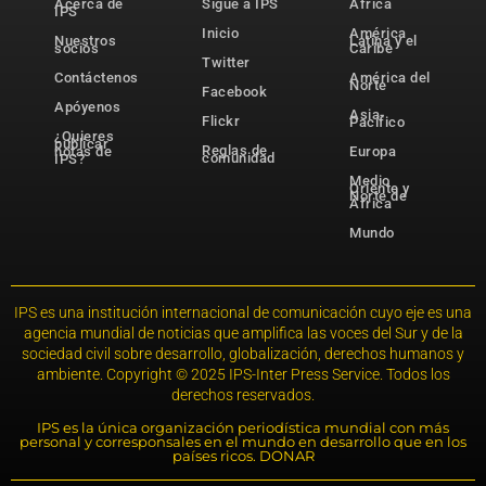
Acerca de
Sigue a IPS
África
IPS
Inicio
América
Nuestros
Latina y el
socios
Caribe
Twitter
Contáctenos
América del
Norte
Facebook
Apóyenos
Asia-
Flickr
Pacífico
¿Quieres
publicar
Reglas de
notas de
Europa
comunidad
IPS?
Medio
Oriente y
Norte de
África
Mundo
IPS es una institución internacional de comunicación cuyo eje es una
agencia mundial de noticias que amplifica las voces del Sur y de la
sociedad civil sobre desarrollo, globalización, derechos humanos y
ambiente. Copyright © 2025 IPS-Inter Press Service. Todos los
derechos reservados.
IPS es la única organización periodística mundial con más
personal y corresponsales en el mundo en desarrollo que en los
países ricos. DONAR