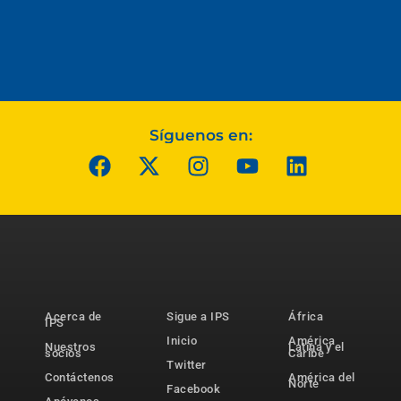
Síguenos en:
Acerca de
Sigue a IPS
África
IPS
Inicio
América
Nuestros
Latina y el
socios
Caribe
Twitter
Contáctenos
América del
Norte
Facebook