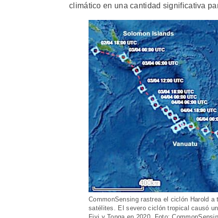
climático en una cantidad significativa pa
CommonSensing rastrea el ciclón Harold a tr
satélites. El severo ciclón tropical causó 
Fiyi y Tonga en 2020. Foto: CommonSensi