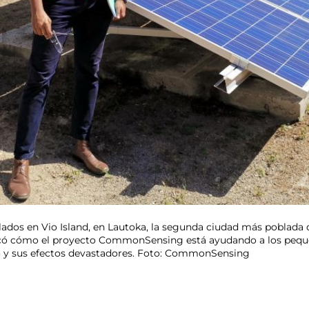
alados en Vio Island, en Lautoka, la segunda ciudad más poblada 
licó cómo el proyecto CommonSensing está ayudando a los peque
o y sus efectos devastadores. Foto: CommonSensing