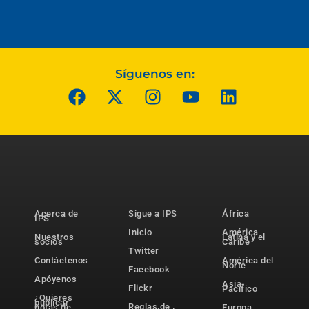
Síguenos en:
Acerca de
Sigue a IPS
África
IPS
Inicio
América
Nuestros
Latina y el
socios
Caribe
Twitter
Contáctenos
América del
Norte
Facebook
Apóyenos
Asia-
Flickr
Pacífico
¿Quieres
publicar
Reglas de
notas de
Europa