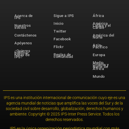
Acerca de
Sigue a IPS
África
IPS
Inicio
América
Nuestros
Latina y el
socios
Caribe
Twitter
Contáctenos
América del
Norte
Facebook
Apóyenos
Asia-
Flickr
Pacífico
¿Quieres
publicar
Reglas de
notas de
Europa
comunidad
IPS?
Medio
Oriente y
Norte de
África
Mundo
IPS es una institución internacional de comunicación cuyo eje es una
agencia mundial de noticias que amplifica las voces del Sur y de la
sociedad civil sobre desarrollo, globalización, derechos humanos y
ambiente. Copyright © 2025 IPS-Inter Press Service. Todos los
derechos reservados.
IPS es la única organización periodística mundial con más