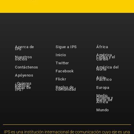
Acerca de
Sigue a IPS
África
IPS
Inicio
América
Nuestros
Latina y el
socios
Caribe
Twitter
Contáctenos
América del
Norte
Facebook
Apóyenos
Asia-
Flickr
Pacífico
¿Quieres
publicar
Reglas de
notas de
Europa
comunidad
IPS?
Medio
Oriente y
Norte de
África
Mundo
IPS es una institución internacional de comunicación cuyo eje es una