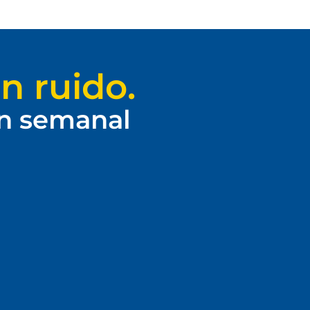
n ruido.
ín semanal