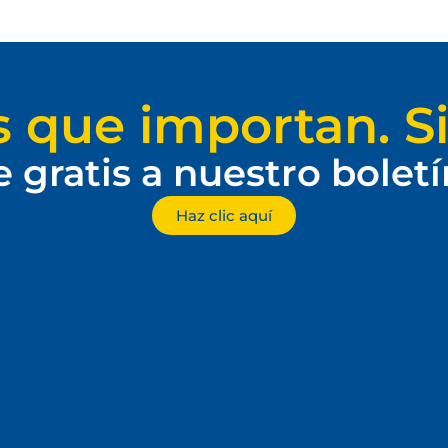
s que importan. Si
e gratis a nuestro bolet
Haz clic aquí