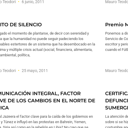
o Teodori
6 junio, 2011
Mauro Teodo
ITO DE SILENCIO
Premio 
gado el momento de plantarse, de decir con serenidad y
Ponemos a dis
za que la humanidad no puede seguir padeciendo los
Servicio de Co
bables estertores de un sistema que ha desembocado en la
escritor y per
ima y múltiple crisis actual (social, financiera, alimentaria,
cuando el Fútb
mbiental, política,
o Teodori
25 mayo, 2011
Mauro Teodo
UNICACIÓN INTEGRAL, FACTOR
CERTIFI
VE DE LOS CAMBIOS EN EL NORTE DE
DEFUNCI
ICA
SUMERG
l Jazeera el factor clave para la caída de los gobiernos en
La atención d
 y Túnez e influyó en las protestas en Bahrein, Yemen,
sobre si se hi
a, Siria así como en la rebelión en Libia? No creo que se
costumbre anc