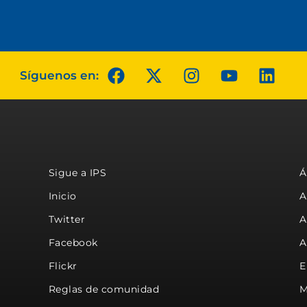
Síguenos en:
Sigue a IPS
Á
Inicio
A
Twitter
A
Facebook
A
Flickr
E
Reglas de comunidad
M