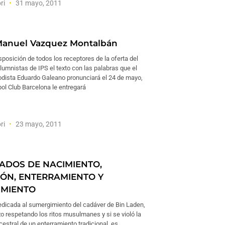
ri
31 mayo, 2011
Manuel Vazquez Montalbán
posición de todos los receptores de la oferta del
lumnistas de IPS el texto con las palabras que el
iodista Eduardo Galeano pronunciará el 24 de mayo,
ol Club Barcelona le entregará
ri
23 mayo, 2011
CADOS DE NACIMIENTO,
ÓN, ENTERRAMIENTO Y
IMIENTO
edicada al sumergimiento del cadáver de Bin Laden,
zo respetando los ritos musulmanes y si se violó la
estral de un enterramiento tradicional, es