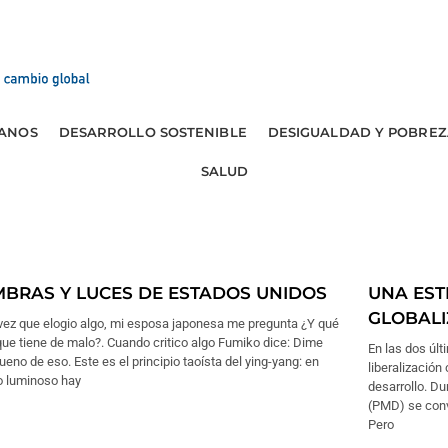
ANOS
DESARROLLO SOSTENIBLE
DESIGUALDAD Y POBREZ
SALUD
BRAS Y LUCES DE ESTADOS UNIDOS
UNA EST
GLOBALI
vez que elogio algo, mi esposa japonesa me pregunta ¿Y qué
que tiene de malo?. Cuando critico algo Fumiko dice: Dime
En las dos úl
ueno de eso. Este es el principio taoísta del ying-yang: en
liberalización
o luminoso hay
desarrollo. D
(PMD) se conv
Pero