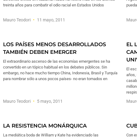
treinta años para combatir el odio racial en Estados Unidos
pueda 
Mauro Teodori
11 mayo, 2011
Maur
LOS PAÍSES MENOS DESARROLLADOS
EL 
TAMBIÉN DEBEN EMERGER
CAM
UNI
El extraordinario ascenso de las economías emergentes se ha
convertido en un tópico habitual en los debates públicos. Sin
El esc
embargo, no hace mucho tiempo China, Indonesia, Brasil y Turquía
años,
para nombrar sólo a unos pocos países- no eran tomados en
casab
millon
respi
Mauro Teodori
5 mayo, 2011
Maur
LA RESISTENCIA MONÁRQUICA
CUB
La mediática boda de William y Kate ha evidenciado las
Con e