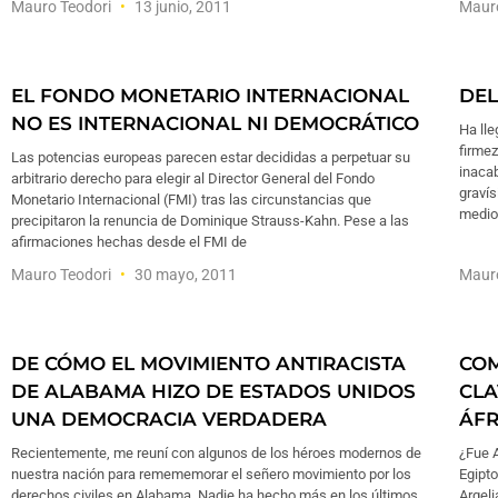
Mauro Teodori
13 junio, 2011
Maur
EL FONDO MONETARIO INTERNACIONAL
DEL
NO ES INTERNACIONAL NI DEMOCRÁTICO
Ha lle
firme
Las potencias europeas parecen estar decididas a perpetuar su
inaca
arbitrario derecho para elegir al Director General del Fondo
gravís
Monetario Internacional (FMI) tras las circunstancias que
medioa
precipitaron la renuncia de Dominique Strauss-Kahn. Pese a las
afirmaciones hechas desde el FMI de
Mauro Teodori
30 mayo, 2011
Maur
DE CÓMO EL MOVIMIENTO ANTIRACISTA
COM
DE ALABAMA HIZO DE ESTADOS UNIDOS
CLA
UNA DEMOCRACIA VERDADERA
ÁFR
Recientemente, me reuní con algunos de los héroes modernos de
¿Fue A
nuestra nación para remememorar el señero movimiento por los
Egipto
derechos civiles en Alabama. Nadie ha hecho más en los últimos
Argeli