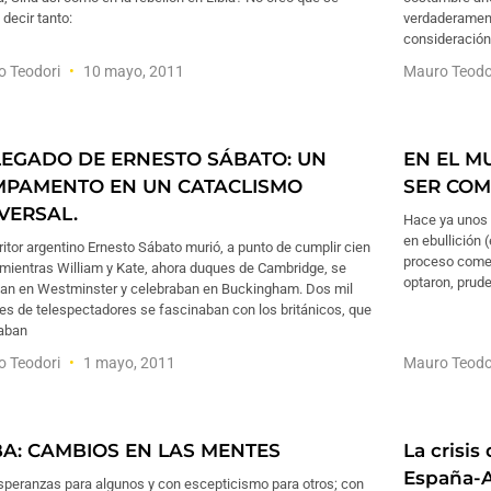
decir tanto:
verdaderament
consideración
o Teodori
10 mayo, 2011
Mauro Teodo
LEGADO DE ERNESTO SÁBATO: UN
EN EL M
PAMENTO EN UN CATACLISMO
SER COM
VERSAL.
Hace ya unos 
en ebullición 
ritor argentino Ernesto Sábato murió, a punto de cumplir cien
proceso comen
 mientras William y Kate, ahora duques de Cambridge, se
optaron, prud
an en Westminster y celebraban en Buckingham. Dos mil
es de telespectadores se fascinaban con los británicos, que
raban
o Teodori
1 mayo, 2011
Mauro Teodo
A: CAMBIOS EN LAS MENTES
La crisis
España-A
speranzas para algunos y con escepticismo para otros; con