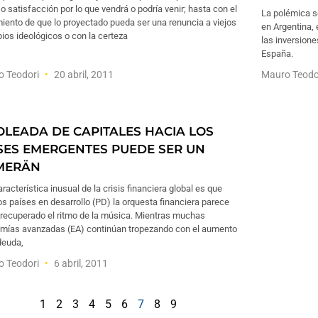
o satisfacción por lo que vendrá o podría venir; hasta con el
La polémica s
iento de que lo proyectado pueda ser una renuncia a viejos
en Argentina, 
pios ideológicos o con la certeza
las inversion
España.
o Teodori
20 abril, 2011
Mauro Teodo
OLEADA DE CAPITALES HACIA LOS
SES EMERGENTES PUEDE SER UN
MERÄN
racterística inusual de la crisis financiera global es que
os países en desarrollo (PD) la orquesta financiera parece
 recuperado el ritmo de la música. Mientras muchas
mías avanzadas (EA) continúan tropezando con el aumento
deuda,
o Teodori
6 abril, 2011
1
2
3
4
5
6
7
8
9