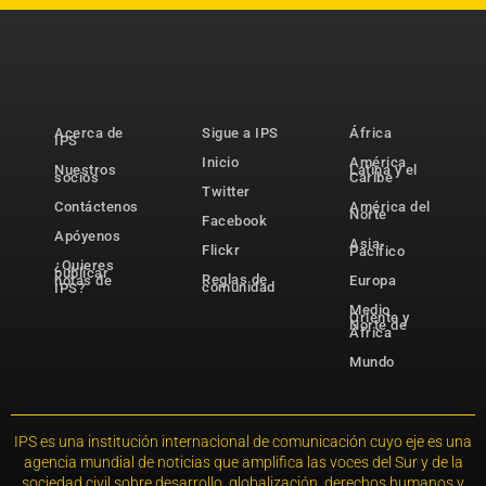
Acerca de
Sigue a IPS
África
IPS
Inicio
América
Nuestros
Latina y el
socios
Caribe
Twitter
Contáctenos
América del
Norte
Facebook
Apóyenos
Asia-
Flickr
Pacífico
¿Quieres
publicar
Reglas de
notas de
Europa
comunidad
IPS?
Medio
Oriente y
Norte de
África
Mundo
IPS es una institución internacional de comunicación cuyo eje es una
agencia mundial de noticias que amplifica las voces del Sur y de la
sociedad civil sobre desarrollo, globalización, derechos humanos y