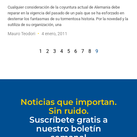
Cualquier consideración de la coyuntura actual de Alemania debe
reparar en la vigencia del pasado de un país que se ha esforzado en
desterrar los fantasmas de su tormentosa historia. Por la novedad y la
sutiliza de su organización, una
Mauro Teodori
4 enero, 2011
1
2
3
4
5
6
7
8
9
Noticias que importan.
Sin ruido.
Suscríbete gratis a
nuestro boletín