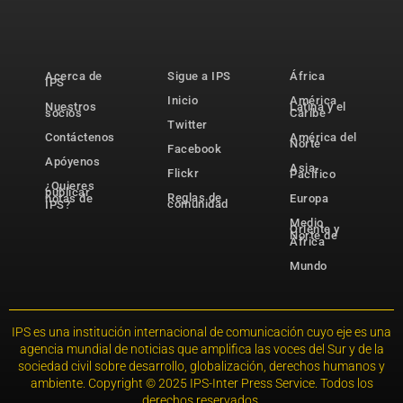
Acerca de
Sigue a IPS
África
IPS
Inicio
América
Nuestros
Latina y el
socios
Caribe
Twitter
Contáctenos
América del
Norte
Facebook
Apóyenos
Asia-
Flickr
Pacífico
¿Quieres
publicar
Reglas de
notas de
Europa
comunidad
IPS?
Medio
Oriente y
Norte de
África
Mundo
IPS es una institución internacional de comunicación cuyo eje es una
agencia mundial de noticias que amplifica las voces del Sur y de la
sociedad civil sobre desarrollo, globalización, derechos humanos y
ambiente. Copyright © 2025 IPS-Inter Press Service. Todos los
derechos reservados.