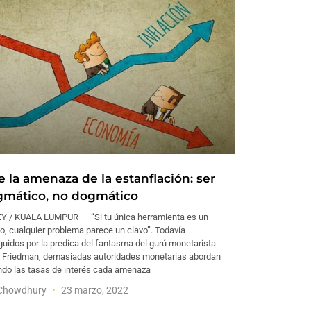
e la amenaza de la estanflación: ser
gmático, no dogmático
Y / KUALA LUMPUR – “Si tu única herramienta es un
lo, cualquier problema parece un clavo”. Todavía
uidos por la predica del fantasma del gurú monetarista
n Friedman, demasiadas autoridades monetarias abordan
ndo las tasas de interés cada amenaza
 Chowdhury
23 marzo, 2022