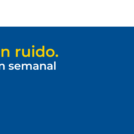
n ruido.
ín semanal