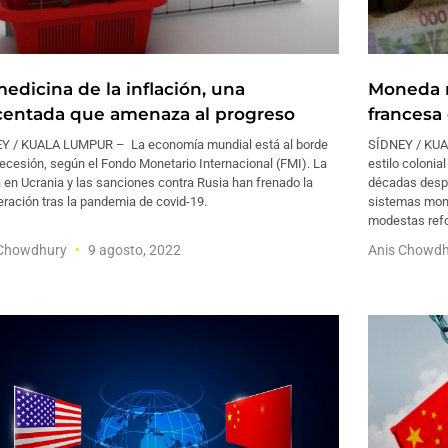
edicina de la inflación, una
Moneda n
centada que amenaza al progreso
francesa 
Y / KUALA LUMPUR – La economía mundial está al borde
SÍDNEY / KUA
recesión, según el Fondo Monetario Internacional (FMI). La
estilo colonia
 en Ucrania y las sanciones contra Rusia han frenado la
décadas despué
ración tras la pandemia de covid-19.
sistemas mone
modestas ref
 Chowdhury
9 agosto, 2022
Anis Chowd