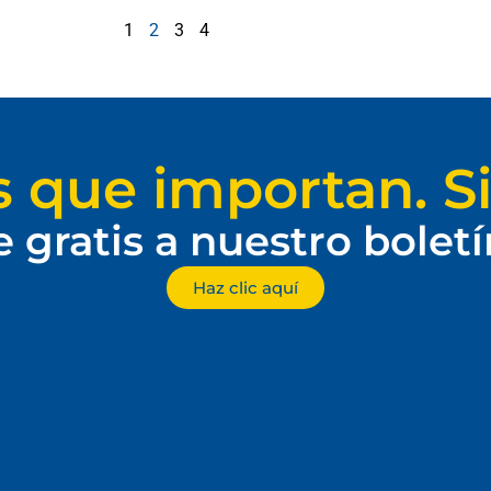
1
2
3
4
s que importan. Si
e gratis a nuestro bolet
Haz clic aquí