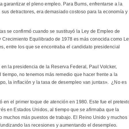
 garantizar el pleno empleo. Para Burns, enfrentarse a la
an sus detractores, era demasiado costoso para la economía y
tas se confirmó cuando se sustituyó la Ley de Empleo de
y Crecimiento Equilibrado de 1978 es más conocida como Le
, entre los que se encontraba el candidato presidencial
 en la presidencia de la Reserva Federal, Paul Volcker,
n el tiempo, no tenemos más remedio que hacer frente a la
empo, la inflación y la tasa de desempleo van juntas». ¿No es
tió en el primer toque de atención en 1980. Este fue el pretext
erés en Estados Unidos, al tiempo que se afirmaba que la
ndo muchos más puestos de trabajo. El Reino Unido y muchos
profundizando las recesiones y aumentando el desempleo.