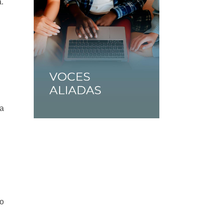
.
ba
mo