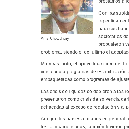
préstamos a l
Con las subida
repentinamente
para sus banq
secretarios d
Anis Chowdhury
propusieron va
problema, siendo el del último el adoptad
Mientras tanto, el apoyo financiero del 
vinculado a programas de estabilización a
empaquetadas como programas de ajuste es
Las crisis de liquidez se debieron a las r
presentaron como crisis de solvencia der
achacadas al exceso de regulación y al p
Aunque los países africanos en general n
los latinoamericanos, también tuvieron p