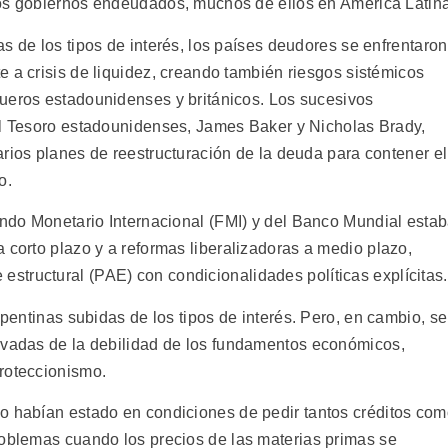
os gobiernos endeudados, muchos de ellos en América Latina
s de los tipos de interés, los países deudores se enfrentaron
 a crisis de liquidez, creando también riesgos sistémicos
ueros estadounidenses y británicos. Los sucesivos
el Tesoro estadounidenses, James Baker y Nicholas Brady,
rios planes de reestructuración de la deuda para contener el
o.
Fondo Monetario Internacional (FMI) y del Banco Mundial esta
 corto plazo y a reformas liberalizadoras a medio plazo,
tructural (PAE) con condicionalidades políticas explícitas.
epentinas subidas de los tipos de interés. Pero, en cambio, se
ivadas de la debilidad de los fundamentos económicos,
roteccionismo.
o habían estado en condiciones de pedir tantos créditos co
roblemas cuando los precios de las materias primas se