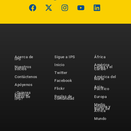
Acerca de
Sigue a IPS
África
IPS
Inicio
América
Nuestros
Latina y el
socios
Caribe
Twitter
Contáctenos
América del
Norte
Facebook
Apóyenos
Asia-
Flickr
Pacífico
¿Quieres
publicar
Reglas de
notas de
Europa
comunidad
IPS?
Medio
Oriente y
Norte de
África
Mundo