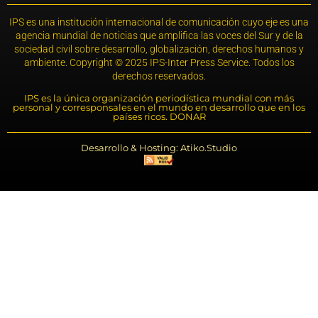
IPS es una institución internacional de comunicación cuyo eje es una
agencia mundial de noticias que amplifica las voces del Sur y de la
sociedad civil sobre desarrollo, globalización, derechos humanos y
ambiente. Copyright © 2025 IPS-Inter Press Service. Todos los
derechos reservados.
IPS es la única organización periodística mundial con más
personal y corresponsales en el mundo en desarrollo que en los
países ricos. DONAR
Desarrollo & Hosting: Atiko.Studio