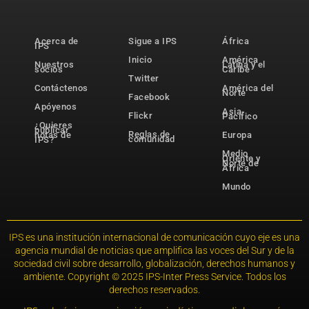
Acerca de
Sigue a IPS
África
IPS
Inicio
América
Nuestros
Latina y el
socios
Caribe
Twitter
Contáctenos
América del
Norte
Facebook
Apóyenos
Asia-
Flickr
Pacífico
¿Quieres
publicar
Reglas de
notas de
Europa
comunidad
IPS?
Medio
Oriente y
Norte de
África
Mundo
IPS es una institución internacional de comunicación cuyo eje es una
agencia mundial de noticias que amplifica las voces del Sur y de la
sociedad civil sobre desarrollo, globalización, derechos humanos y
ambiente. Copyright © 2025 IPS-Inter Press Service. Todos los
derechos reservados.