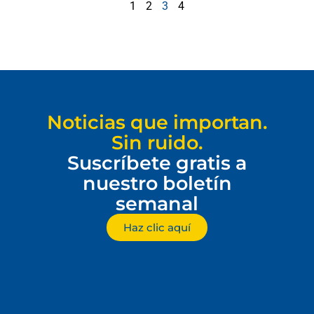
1
2
3
4
Noticias que importan.
Sin ruido.
Suscríbete gratis a
nuestro boletín
semanal
Haz clic aquí