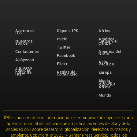
Acerca de
Sigue a IPS
África
IPS
Inicio
América
Nuestros
Latina y el
socios
Caribe
Twitter
Contáctenos
América del
Norte
Facebook
Apóyenos
Asia-
Flickr
Pacífico
¿Quieres
publicar
Reglas de
notas de
Europa
comunidad
IPS?
Medio
Oriente y
Norte de
África
Mundo
IPS es una institución internacional de comunicación cuyo eje es una
agencia mundial de noticias que amplifica las voces del Sur y de la
sociedad civil sobre desarrollo, globalización, derechos humanos y
ambiente. Copyright © 2025 IPS-Inter Press Service. Todos los