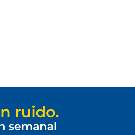
n ruido.
ín semanal