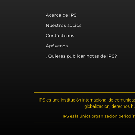
Acerca de IPS
Nuestros socios
Contáctenos
Apóyenos
¿Quieres publicar notas de IPS?
IPS es una institución internacional de comunicac
globalización, derechos 
IPS es la única organización periodí