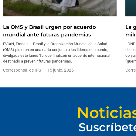
La OMS y Brasil urgen por acuerdo
La g
mundial ante futuras pandemias
mil
EVIAN, Francia – Brasil y la Organización Mundial de la Salud
LONDR
(OMS) pidieron en una carta conjunta a los líderes del mundo,
de lo
divulgada este lunes 15, que finalicen un acuerdo internacional
conju
destinado a prevenir futuras pandemias.
“guerr
Corresponsal de IPS
15 junio, 2026
Corre
Noticia
Suscríbet