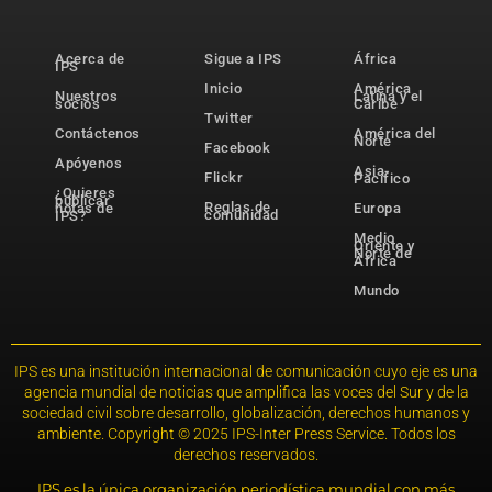
Acerca de
Sigue a IPS
África
IPS
Inicio
América
Nuestros
Latina y el
socios
Caribe
Twitter
Contáctenos
América del
Norte
Facebook
Apóyenos
Asia-
Flickr
Pacífico
¿Quieres
publicar
Reglas de
notas de
Europa
comunidad
IPS?
Medio
Oriente y
Norte de
África
Mundo
IPS es una institución internacional de comunicación cuyo eje es una
agencia mundial de noticias que amplifica las voces del Sur y de la
sociedad civil sobre desarrollo, globalización, derechos humanos y
ambiente. Copyright © 2025 IPS-Inter Press Service. Todos los
derechos reservados.
IPS es la única organización periodística mundial con más