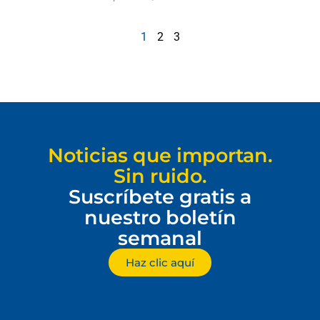
1
2
3
Noticias que importan.
Sin ruido.
Suscríbete gratis a
nuestro boletín
semanal
Haz clic aquí