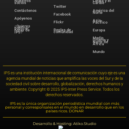
Nuestros
Latina y el
socios
Caribe
Twitter
Contáctenos
América del
Norte
Facebook
Apóyenos
Asia-
Flickr
Pacífico
¿Quieres
publicar
Reglas de
notas de
Europa
comunidad
IPS?
Medio
Oriente y
Norte de
África
Mundo
IPS es una institución internacional de comunicación cuyo eje es una
agencia mundial de noticias que amplifica las voces del Sur y de la
sociedad civil sobre desarrollo, globalización, derechos humanos y
ambiente. Copyright © 2025 IPS-Inter Press Service. Todos los
derechos reservados.
IPS es la única organización periodística mundial con más
personal y corresponsales en el mundo en desarrollo que en los
países ricos. DONAR
Desarrollo & Hosting: Atiko.Studio