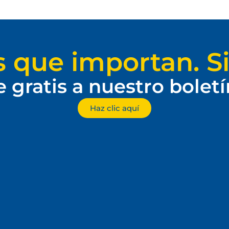
s que importan. Si
e gratis a nuestro bolet
Haz clic aquí