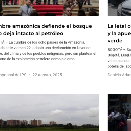
bre amazónica defiende el bosque
La letal
 deja intacto al petróleo
y la apu
verde
Á – La cumbre de los ocho países de la Amazonia,
ada este viernes 22, adoptó una declaración en favor del
BOGOTÁ – Sobr
, del clima y de los pueblos indígenas, pero sin plantear el
Bogotá, Luigi 
no de la explotación petrolera como pidieron
vehículos que 
botella de jab
sponsal de IPS
22 agosto, 2025
Daniela Aria