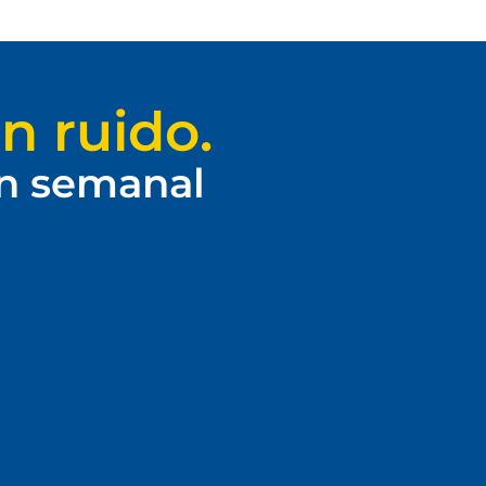
n ruido.
ín semanal