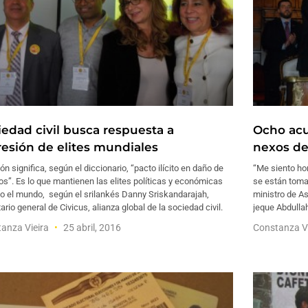
iedad civil busca respuesta a
Ocho acu
resión de elites mundiales
nexos de
ón significa, según el diccionario, “pacto ilícito en daño de
“Me siento ho
os”. Es lo que mantienen las elites políticas y económicas
se están toma
do el mundo, según el srilankés Danny Sriskandarajah,
ministro de A
ario general de Civicus, alianza global de la sociedad civil.
jeque Abdullah
anza Vieira
25 abril, 2016
Constanza V