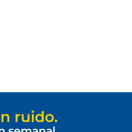
n ruido.
ín semanal