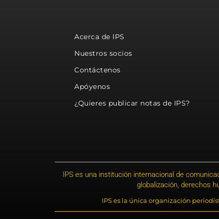
Acerca de IPS
Nuestros socios
Contáctenos
Apóyenos
¿Quieres publicar notas de IPS?
IPS es una institución internacional de comunicac
globalización, derechos 
IPS es la única organización periodí