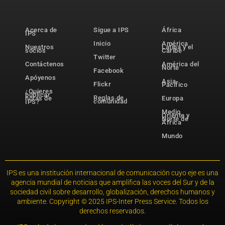
Acerca de
Sigue a IPS
África
IPS
Inicio
América
Nuestros
Latina y el
socios
Caribe
Twitter
Contáctenos
América del
Norte
Facebook
Apóyenos
Asia-
Flickr
Pacífico
¿Quieres
publicar
Reglas de
notas de
Europa
comunidad
IPS?
Medio
Oriente y
Norte de
África
Mundo
IPS es una institución internacional de comunicación cuyo eje es una
agencia mundial de noticias que amplifica las voces del Sur y de la
sociedad civil sobre desarrollo, globalización, derechos humanos y
ambiente. Copyright © 2025 IPS-Inter Press Service. Todos los
derechos reservados.