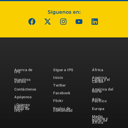
Síguenos en:
Acerca de
Sigue a IPS
África
IPS
Inicio
América
Nuestros
Latina y el
socios
Caribe
Twitter
Contáctenos
América del
Norte
Facebook
Apóyenos
Asia-
Flickr
Pacífico
¿Quieres
publicar
Reglas de
notas de
Europa
comunidad
IPS?
Medio
Oriente y
Norte de
África