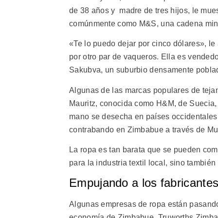
de 38 años y madre de tres hijos, le mue
comúnmente como M&S, una cadena minor
«Te lo puedo dejar por cinco dólares», l
por otro par de vaqueros. Ella es vende
Sakubva, un suburbio densamente poblad
Algunas de las marcas populares de te
Mauritz, conocida como H&M, de Suecia, 
mano se desecha en países occidentales 
contrabando en Zimbabue a través de Mut
La ropa es tan barata que se pueden comp
para la industria textil local, sino tambi
Empujando a los fabricantes 
Algunas empresas de ropa están pasando
economía de Zimbabue. Truworths Zimbab