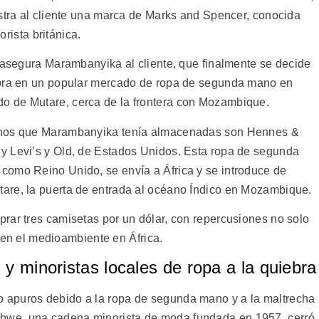
stra al cliente una marca de Marks and Spencer, conocida
ista británica.
e asegura Marambanyika al cliente, que finalmente se decide
dora en un popular mercado de ropa de segunda mano en
o de Mutare, cerca de la frontera con Mozambique.
janos que Marambanyika tenía almacenadas son Hennes &
y Levi’s y Old, de Estados Unidos. Esta ropa de segunda
como Reino Unido, se envía a África y se introduce de
are, la puerta de entrada al océano Índico en Mozambique.
rar tres camisetas por un dólar, con repercusiones no solo
én en el medioambiente en África.
y minoristas locales de ropa a la quiebra
 apuros debido a la ropa de segunda mano y a la maltrecha
we, una cadena minorista de moda fundada en 1957, cerró