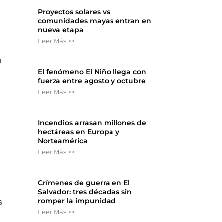
Proyectos solares vs
comunidades mayas entran en
nueva etapa
Leer Más >>
n
El fenómeno El Niño llega con
fuerza entre agosto y octubre
Leer Más >>
Incendios arrasan millones de
hectáreas en Europa y
Norteamérica
Leer Más >>
Crímenes de guerra en El
Salvador: tres décadas sin
romper la impunidad
s
Leer Más >>