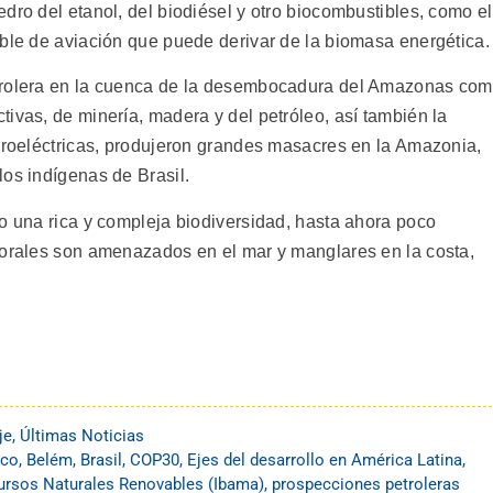
dro del etanol, del biodiésel y otro biocombustibles, como el
ible de aviación que puede derivar de la biomasa energética.
etrolera en la cuenca de la desembocadura del Amazonas co
ivas, de minería, madera y del petróleo, así también la
idroeléctricas, produjeron grandes masacres en la Amazonia,
los indígenas de Brasil.
go una rica y compleja biodiversidad, hasta ahora poco
corales son amenazados en el mar y manglares en la costa,
je
,
Últimas Noticias
ico
,
Belém
,
Brasil
,
COP30
,
Ejes del desarrollo en América Latina
,
cursos Naturales Renovables (Ibama)
,
prospecciones petroleras