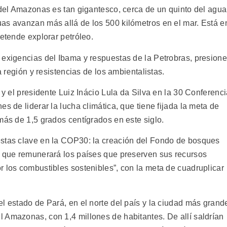
 del Amazonas es tan gigantesco, cerca de un quinto del agua
as avanzan más allá de los 500 kilómetros en el mar. Está e
retende explorar petróleo.
 exigencias del Ibama y respuestas de la Petrobras, presion
a región y resistencias de los ambientalistas.
 y el presidente Luiz Inácio Lula da Silva en la 30 Conferenc
 de liderar la lucha climática, que tiene fijada la meta de
más de 1,5 grados centígrados en este siglo.
estas clave en la COP30: la creación del Fondo de bosques
, que remunerará los países que preserven sus recursos
r los combustibles sostenibles”, con la meta de cuadruplicar
l estado de Pará, en el norte del país y la ciudad más grand
 Amazonas, con 1,4 millones de habitantes. De allí saldrían