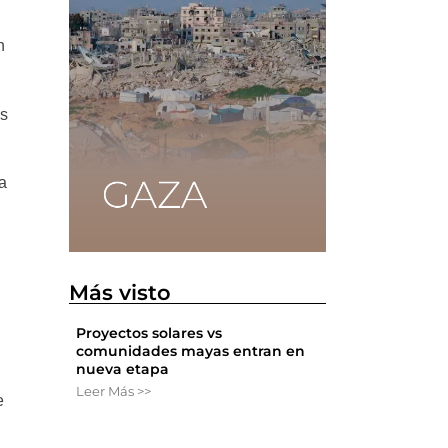
n
es
ia
Más visto
Proyectos solares vs
comunidades mayas entran en
nueva etapa
Leer Más >>
e