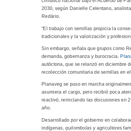
climático nacional bajo el Acuerdo de Par
2030, según Danielle Celentano, analista
Redário.
“El trabajo con semillas propicia la conse
tradicionales y la valorización y profesio
Sin embargo, señala que grupos como Re
demanda, gobernanza y burocracia.
Plan
autóctona, que se relanzó en diciembre d
recolección comunitaria de semillas en el
Planaveg se puso en marcha originalment
asumiera el cargo, pero recibió poca aten
reactivó, reiniciando las discusiones en
año.
Desarrollado por el gobierno en colabora
indígenas,
quilombolas
y agricultores fa