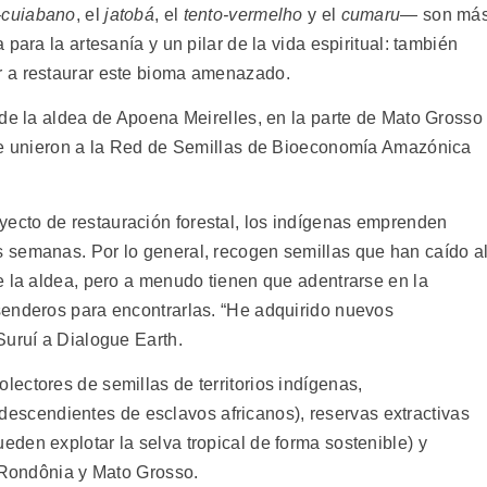
-cuiabano
, el
jatobá
, el
tento-vermelho
y el
cumaru
— son má
para la artesanía y un pilar de la vida espiritual: también
r a restaurar este bioma amenazado.
 de la aldea de Apoena Meirelles, en la parte de Mato Grosso
 se unieron a la Red de Semillas de Bioeconomía Amazónica
cto de restauración forestal, los indígenas emprenden
 semanas. Por lo general, recogen semillas que han caído a
e la aldea, pero a menudo tienen que adentrarse en la
senderos para encontrarlas. “He adquirido nuevos
Suruí a Dialogue Earth.
ectores de semillas de territorios indígenas,
descendientes de esclavos africanos), reservas extractivas
den explotar la selva tropical de forma sostenible) y
e Rondônia y Mato Grosso.