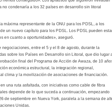
Lo hemos conseguido». Los aplausos que siguieron llevaban
a no condenaría a los 32 países en desarrollo sin litoral
, la máxima representante de la ONU para los PDSL, a los
o de un nuevo capítulo para los PDSL. Los PDSL pueden esta
s en cuanto a oportunidades», aseguró.
 negociaciones, entre el 5 y el 8 de agosto, durante la
s sobre los Países en Desarrollo sin Litoral, que dio lugar 
aprobación final del Programa de Acción de Awaza, de 10 año
ión económica estructural, la integración regional,
n al clima y la movilización de asociaciones de financiación.
n una ruta asfaltada, con iniciativas como cable de fibra
ciales depende de lo que suceda a continuación, empezando
 26 de septiembre en Nueva York, paralela a la semana de alt
Naciones Unidas.