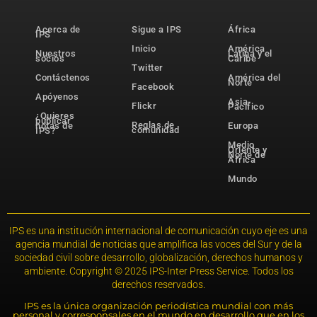
Acerca de
Sigue a IPS
África
IPS
Inicio
América
Nuestros
Latina y el
socios
Caribe
Twitter
Contáctenos
América del
Norte
Facebook
Apóyenos
Asia-
Flickr
Pacífico
¿Quieres
publicar
Reglas de
notas de
Europa
comunidad
IPS?
Medio
Oriente y
Norte de
África
Mundo
IPS es una institución internacional de comunicación cuyo eje es una
agencia mundial de noticias que amplifica las voces del Sur y de la
sociedad civil sobre desarrollo, globalización, derechos humanos y
ambiente. Copyright © 2025 IPS-Inter Press Service. Todos los
derechos reservados.
IPS es la única organización periodística mundial con más
personal y corresponsales en el mundo en desarrollo que en los