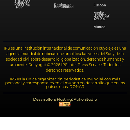
¿Quieres
publicar
Reglas de
notas de
Europa
comunidad
IPS?
Medio
Oriente y
Norte de
África
Mundo
IPS es una institución internacional de comunicación cuyo eje es una
agencia mundial de noticias que amplifica las voces del Sur y de la
sociedad civil sobre desarrollo, globalización, derechos humanos y
ambiente. Copyright © 2025 IPS-Inter Press Service. Todos los
derechos reservados.
IPS es la única organización periodística mundial con más
personal y corresponsales en el mundo en desarrollo que en los
países ricos. DONAR
Desarrollo & Hosting: Atiko.Studio