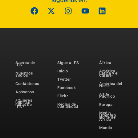
Síguenos en:
Acerca de
Sigue a IPS
África
IPS
Inicio
América
Nuestros
Latina y el
socios
Caribe
Twitter
Contáctenos
América del
Norte
Facebook
Apóyenos
Asia-
Flickr
Pacífico
¿Quieres
publicar
Reglas de
notas de
Europa
comunidad
IPS?
Medio
Oriente y
Norte de
África
Mundo