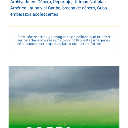
Archivado en:
Género
,
Reportaje
,
Últimas Noticias
América Latina y el Caribe
,
brecha de género
,
Cuba
,
embarazos adolescentes
Este informe incluye imágenes de calidad que pueden
ser bajadas e impresas. Copyright IPS, estas imágenes
sólo pueden ser impresas junto con este informe