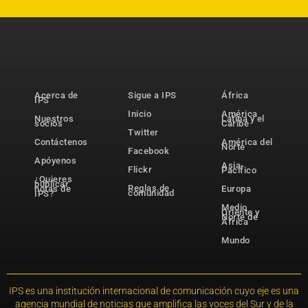
Acerca de
Sigue a IPS
África
IPS
Inicio
América
Nuestros
Latina y el
socios
Caribe
Twitter
Contáctenos
América del
Norte
Facebook
Apóyenos
Asia-
Flickr
Pacífico
¿Quieres
publicar
Reglas de
notas de
Europa
comunidad
IPS?
Medio
Oriente y
Norte de
África
Mundo
IPS es una institución internacional de comunicación cuyo eje es una
agencia mundial de noticias que amplifica las voces del Sur y de la