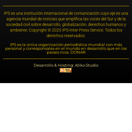
IPS es una institución internacional de comunicación cuyo eje es una
agencia mundial de noticias que amplifica las voces del Sur y de la
sociedad civil sobre desarrollo, globalización, derechos humanos y
ambiente. Copyright © 2025 IPS-Inter Press Service. Todos los
derechos reservados.
IPS es la única organización periodística mundial con más
personal y corresponsales en el mundo en desarrollo que en los
países ricos. DONAR
Desarrollo & Hosting: Atiko.Studio