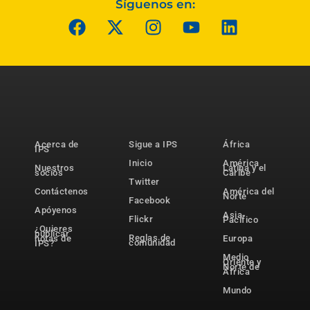
Síguenos en:
Acerca de
Sigue a IPS
África
IPS
Inicio
América
Nuestros
Latina y el
socios
Caribe
Twitter
Contáctenos
América del
Norte
Facebook
Apóyenos
Asia-
Flickr
Pacífico
¿Quieres
publicar
Reglas de
notas de
Europa
comunidad
IPS?
Medio
Oriente y
Norte de
África
Mundo