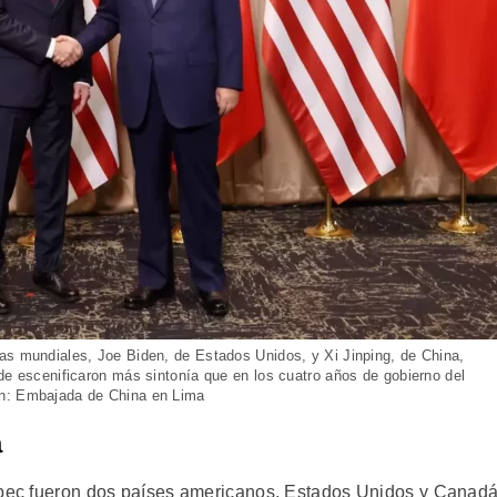
as mundiales, Joe Biden, de Estados Unidos, y Xi Jinping, de China,
de escenificaron más sintonía que en los cuatro años de gobierno del
en: Embajada de China en Lima
a
 Apec fueron dos países americanos, Estados Unidos y Canadá