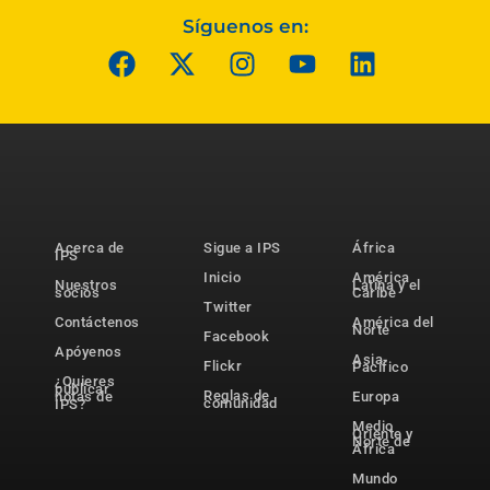
Síguenos en:
Acerca de
Sigue a IPS
África
IPS
Inicio
América
Nuestros
Latina y el
socios
Caribe
Twitter
Contáctenos
América del
Norte
Facebook
Apóyenos
Asia-
Flickr
Pacífico
¿Quieres
publicar
Reglas de
notas de
Europa
comunidad
IPS?
Medio
Oriente y
Norte de
África
Mundo