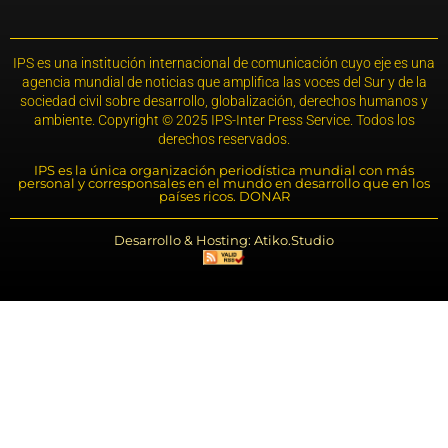
IPS es una institución internacional de comunicación cuyo eje es una
agencia mundial de noticias que amplifica las voces del Sur y de la
sociedad civil sobre desarrollo, globalización, derechos humanos y
ambiente. Copyright © 2025 IPS-Inter Press Service. Todos los
derechos reservados.
IPS es la única organización periodística mundial con más
personal y corresponsales en el mundo en desarrollo que en los
países ricos. DONAR
Desarrollo & Hosting: Atiko.Studio