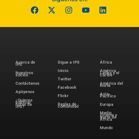
Acerca de
Sigue a IPS
África
IPS
Inicio
América
Nuestros
Latina y el
socios
Caribe
Twitter
Contáctenos
América del
Norte
Facebook
Apóyenos
Asia-
Flickr
Pacífico
¿Quieres
publicar
Reglas de
notas de
Europa
comunidad
IPS?
Medio
Oriente y
Norte de
África
Mundo