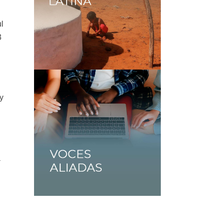
l
3
y
a