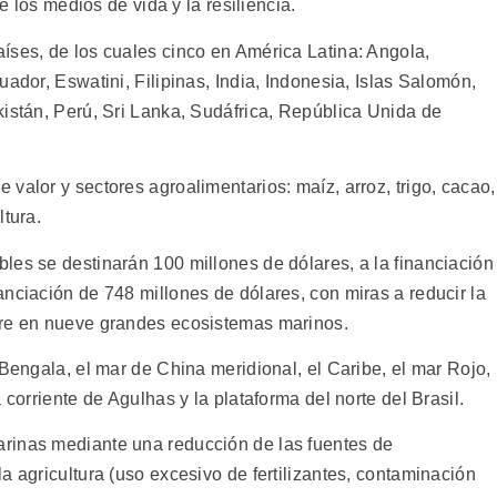
de los medios de vida y la resiliencia.
íses, de los cuales cinco en América Latina: Angola,
ador, Eswatini, Filipinas, India, Indonesia, Islas Salomón,
kistán, Perú, Sri Lanka, Sudáfrica, República Unida de
valor y sectores agroalimentarios: maíz, arroz, trigo, cacao,
ltura.
les se destinarán 100 millones de dólares, a la financiación
nciación de 748 millones de dólares, con miras a reducir la
tre en nueve grandes ecosistemas marinos.
 Bengala, el mar de China meridional, el Caribe, el mar Rojo,
 corriente de Agulhas y la plataforma del norte del Brasil.
rinas mediante una reducción de las fuentes de
a agricultura (uso excesivo de fertilizantes, contaminación