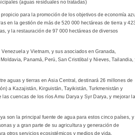
icipales (aguas residuales no tratadas)
no propicio para la promoción de los objetivos de economía azu
ras en la gestión de más de 520 000 hectáreas de tierra y 42
s, y la restauración de 97 000 hectáreas de diversos
, Venezuela y Vietnam, y sus asociados en Granada,
Moldavia, Panamá, Perú, San Cristóbal y Nieves, Tailandia, 
re aguas y tierras en Asia Central, destinará 26 millones de
ón) a Kazajistán, Kirguistán, Tayikistán, Turkmenistán y
 las cuencas de los ríos Amu Darya y Syr Darya, y mejorar l
a son la principal fuente de agua para estos cinco países, y
onas y a gran parte de su agricultura y generación de
a otros servicios ecosistémicos y medios de vida.