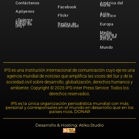
Contáctenos
América del
Norte
Facebook
Apóyenos
Asia-
Flickr
Pacífico
¿Quieres
publicar
Reglas de
notas de
Europa
comunidad
IPS?
Medio
Oriente y
Norte de
África
Mundo
IPS es una institución internacional de comunicación cuyo eje es una
agencia mundial de noticias que amplifica las voces del Sur y de la
sociedad civil sobre desarrollo, globalización, derechos humanos y
ambiente. Copyright © 2025 IPS-Inter Press Service. Todos los
derechos reservados.
IPS es la única organización periodística mundial con más
personal y corresponsales en el mundo en desarrollo que en los
países ricos. DONAR
Desarrollo & Hosting: Atiko.Studio