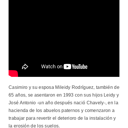
Casimiro y su esposa Mileidy Rodríguez, también de
65 años, se asentaron en 1993 con sus hijos Leidy y
José Antonio -un año después nació Chavely-, en la
hacienda de los abuelos paternos y comenzaron a
trabajar para revertir el deterioro de la instalación y
la erosión de los suelos.